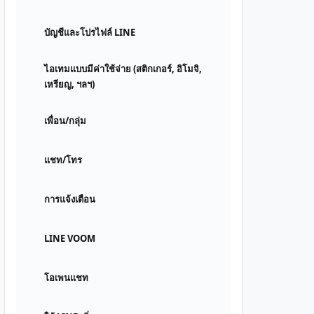
บัญชีและโปรไฟล์ LINE
ไอเทมแบบมีค่าใช้จ่าย (สติกเกอร์, อิโมจิ,
เหรียญ, ฯลฯ)
เพื่อน/กลุ่ม
แชท/โทร
การแจ้งเตือน
LINE VOOM
โอเพนแชท