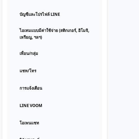
บัญชีและโปรไฟล์ LINE
ไอเทมแบบมีค่าใช้จ่าย (สติกเกอร์, อิโมจิ,
เหรียญ, ฯลฯ)
เพื่อน/กลุ่ม
แชท/โทร
การแจ้งเตือน
LINE VOOM
โอเพนแชท