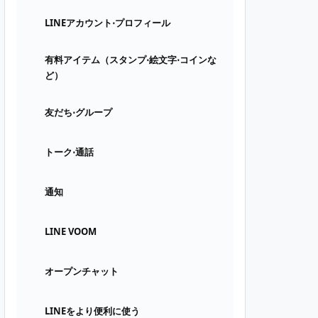
LINEアカウント⋅プロフィール
有料アイテム（スタンプ⋅絵文字⋅コインな
ど）
友だち⋅グループ
トーク⋅通話
通知
LINE VOOM
オープンチャット
LINEをより便利に使う