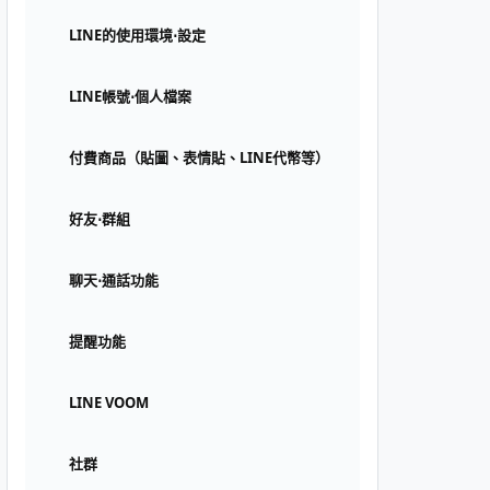
LINE的使用環境⋅設定
LINE帳號⋅個人檔案
付費商品（貼圖、表情貼、LINE代幣等）
好友⋅群組
聊天⋅通話功能
提醒功能
LINE VOOM
社群