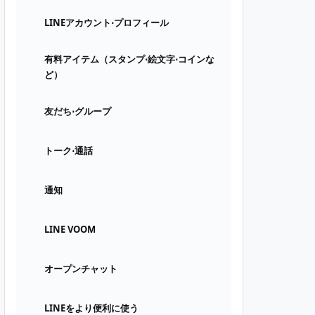
LINEアカウント⋅プロフィール
有料アイテム（スタンプ⋅絵文字⋅コインな
ど）
友だち⋅グループ
トーク⋅通話
通知
LINE VOOM
オープンチャット
LINEをより便利に使う