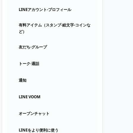
LINEアカウント⋅プロフィール
有料アイテム（スタンプ⋅絵文字⋅コインな
ど）
友だち⋅グループ
トーク⋅通話
通知
LINE VOOM
オープンチャット
LINEをより便利に使う