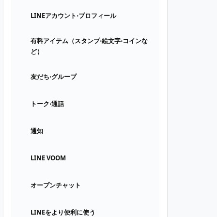
LINEアカウント⋅プロフィール
有料アイテム（スタンプ⋅絵文字⋅コインな
ど）
友だち⋅グループ
トーク⋅通話
通知
LINE VOOM
オープンチャット
LINEをより便利に使う