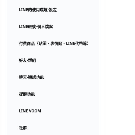
LINE的使用環境⋅設定
LINE帳號⋅個人檔案
付費商品（貼圖、表情貼、LINE代幣等）
好友⋅群組
聊天⋅通話功能
提醒功能
LINE VOOM
社群