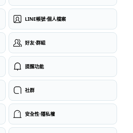
LINE帳號⋅個人檔案
）
好友⋅群組
提醒功能
社群
安全性⋅隱私權