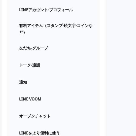
LINEアカウント⋅プロフィール
有料アイテム（スタンプ⋅絵文字⋅コインな
ど）
友だち⋅グループ
トーク⋅通話
通知
LINE VOOM
オープンチャット
LINEをより便利に使う