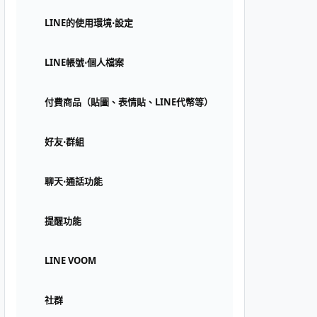
LINE的使用環境⋅設定
LINE帳號⋅個人檔案
付費商品（貼圖、表情貼、LINE代幣等）
好友⋅群組
聊天⋅通話功能
提醒功能
LINE VOOM
社群