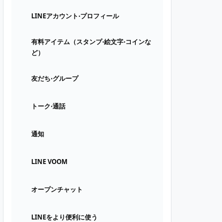
LINEアカウント⋅プロフィール
有料アイテム（スタンプ⋅絵文字⋅コインな
ど）
友だち⋅グループ
トーク⋅通話
通知
LINE VOOM
オープンチャット
LINEをより便利に使う