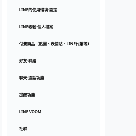
LINE的使用環境⋅設定
LINE帳號⋅個人檔案
付費商品（貼圖、表情貼、LINE代幣等）
好友⋅群組
聊天⋅通話功能
提醒功能
LINE VOOM
社群