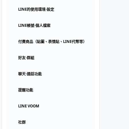
LINE的使用環境⋅設定
LINE帳號⋅個人檔案
付費商品（貼圖、表情貼、LINE代幣等）
好友⋅群組
聊天⋅通話功能
提醒功能
LINE VOOM
社群