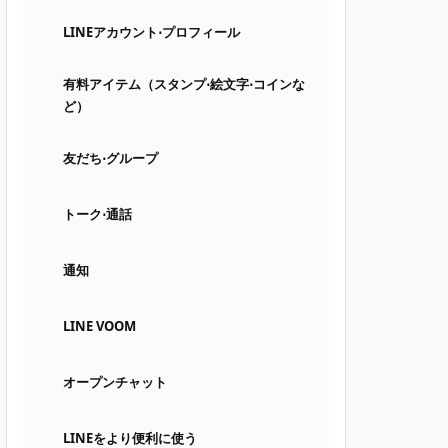
LINEアカウント⋅プロフィール
有料アイテム（スタンプ⋅絵文字⋅コインな
ど）
友だち⋅グループ
トーク⋅通話
通知
LINE VOOM
オープンチャット
LINEをより便利に使う