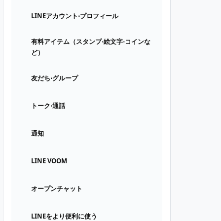
LINEアカウント⋅プロフィール
有料アイテム（スタンプ⋅絵文字⋅コインな
ど）
友だち⋅グループ
トーク⋅通話
通知
LINE VOOM
オープンチャット
LINEをより便利に使う