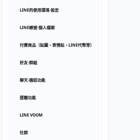
LINE的使用環境⋅設定
LINE帳號⋅個人檔案
付費商品（貼圖、表情貼、LINE代幣等）
好友⋅群組
聊天⋅通話功能
提醒功能
LINE VOOM
社群