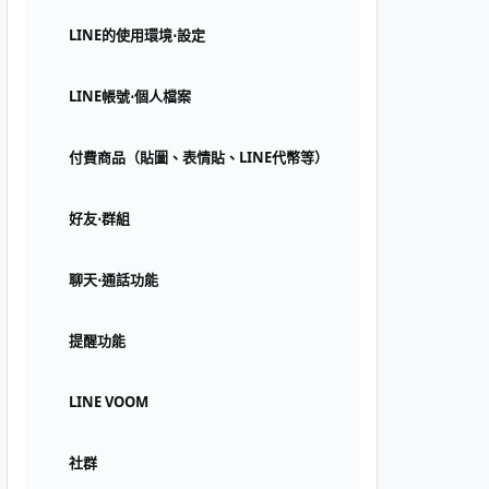
LINE的使用環境⋅設定
LINE帳號⋅個人檔案
付費商品（貼圖、表情貼、LINE代幣等）
好友⋅群組
聊天⋅通話功能
提醒功能
LINE VOOM
社群