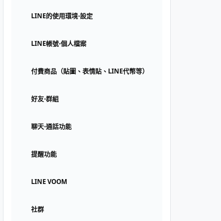
LINE的使用環境⋅設定
LINE帳號⋅個人檔案
付費商品（貼圖、表情貼、LINE代幣等）
好友⋅群組
聊天⋅通話功能
提醒功能
LINE VOOM
社群