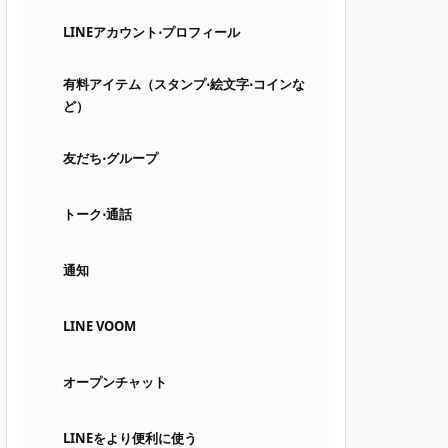
LINEアカウント⋅プロフィール
有料アイテム（スタンプ⋅絵文字⋅コインな
ど）
友だち⋅グループ
トーク⋅通話
通知
LINE VOOM
オープンチャット
LINEをより便利に使う