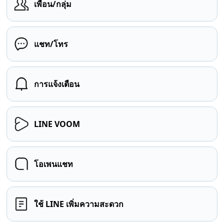
เพื่อน/กลุ่ม
แชท/โทร
การแจ้งเตือน
LINE VOOM
โอเพนแชท
ใช้ LINE เพิ่มความสะดวก