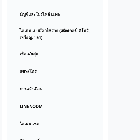
บัญชีและโปรไฟล์ LINE
ไอเทมแบบมีค่าใช้จ่าย (สติกเกอร์, อิโมจิ,
เหรียญ, ฯลฯ)
เพื่อน/กลุ่ม
แชท/โทร
การแจ้งเตือน
LINE VOOM
โอเพนแชท