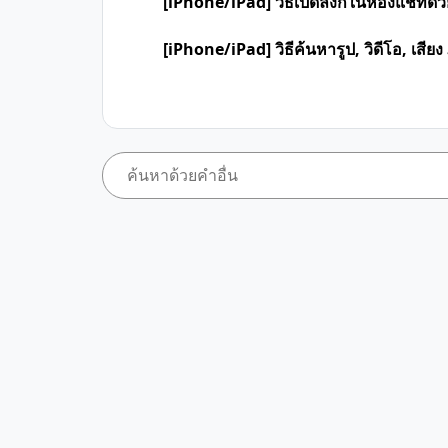
[iPhone/iPad] วิธีเปิดลิงก์ในห้องแชทด้วย
[iPhone/iPad] วิธีค้นหารูป, วิดีโอ, เสี