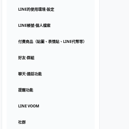
LINE的使用環境⋅設定
LINE帳號⋅個人檔案
付費商品（貼圖、表情貼、LINE代幣等）
好友⋅群組
聊天⋅通話功能
提醒功能
LINE VOOM
社群