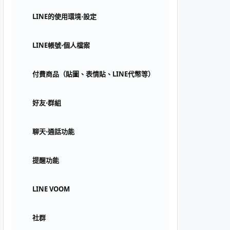
LINE的使用環境⋅設定
LINE帳號⋅個人檔案
付費商品（貼圖、表情貼、LINE代幣等）
好友⋅群組
聊天⋅通話功能
提醒功能
LINE VOOM
社群