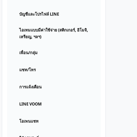
บัญชีและโปรไฟล์ LINE
ไอเทมแบบมีค่าใช้จ่าย (สติกเกอร์, อิโมจิ,
เหรียญ, ฯลฯ)
เพื่อน/กลุ่ม
แชท/โทร
การแจ้งเตือน
LINE VOOM
โอเพนแชท