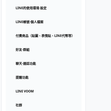
LINE的使用環境⋅設定
LINE帳號⋅個人檔案
付費商品（貼圖、表情貼、LINE代幣等）
好友⋅群組
聊天⋅通話功能
提醒功能
LINE VOOM
社群