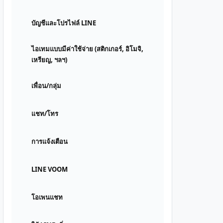
บัญชีและโปรไฟล์ LINE
ไอเทมแบบมีค่าใช้จ่าย (สติกเกอร์, อิโมจิ,
เหรียญ, ฯลฯ)
เพื่อน/กลุ่ม
แชท/โทร
การแจ้งเตือน
LINE VOOM
โอเพนแชท