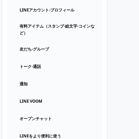
LINEアカウント⋅プロフィール
有料アイテム（スタンプ⋅絵文字⋅コインな
ど）
友だち⋅グループ
トーク⋅通話
通知
LINE VOOM
オープンチャット
LINEをより便利に使う