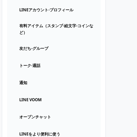
LINEアカウント⋅プロフィール
有料アイテム（スタンプ⋅絵文字⋅コインな
ど）
友だち⋅グループ
トーク⋅通話
通知
LINE VOOM
オープンチャット
LINEをより便利に使う