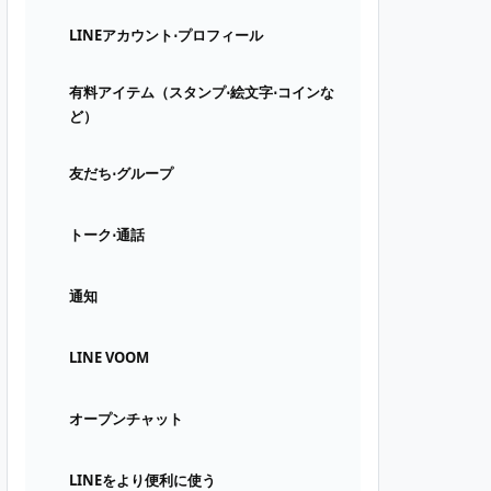
LINEアカウント⋅プロフィール
有料アイテム（スタンプ⋅絵文字⋅コインな
ど）
友だち⋅グループ
トーク⋅通話
通知
LINE VOOM
オープンチャット
LINEをより便利に使う