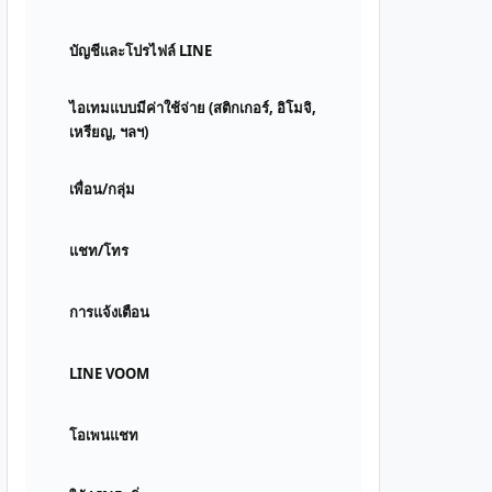
บัญชีและโปรไฟล์ LINE
ไอเทมแบบมีค่าใช้จ่าย (สติกเกอร์, อิโมจิ,
เหรียญ, ฯลฯ)
เพื่อน/กลุ่ม
แชท/โทร
การแจ้งเตือน
LINE VOOM
โอเพนแชท