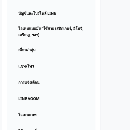
บัญชีและโปรไฟล์ LINE
ไอเทมแบบมีค่าใช้จ่าย (สติกเกอร์, อิโมจิ,
เหรียญ, ฯลฯ)
เพื่อน/กลุ่ม
แชท/โทร
การแจ้งเตือน
LINE VOOM
โอเพนแชท