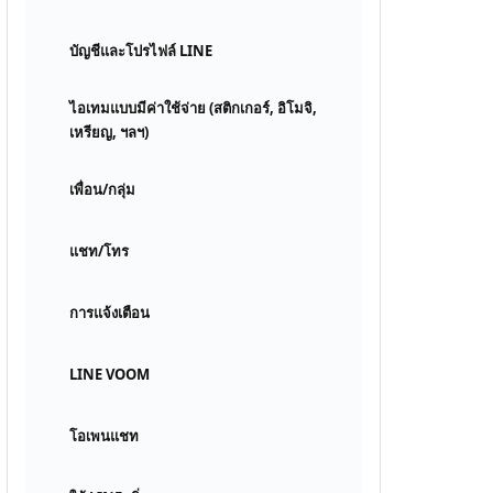
บัญชีและโปรไฟล์ LINE
ไอเทมแบบมีค่าใช้จ่าย (สติกเกอร์, อิโมจิ,
เหรียญ, ฯลฯ)
เพื่อน/กลุ่ม
แชท/โทร
การแจ้งเตือน
LINE VOOM
โอเพนแชท