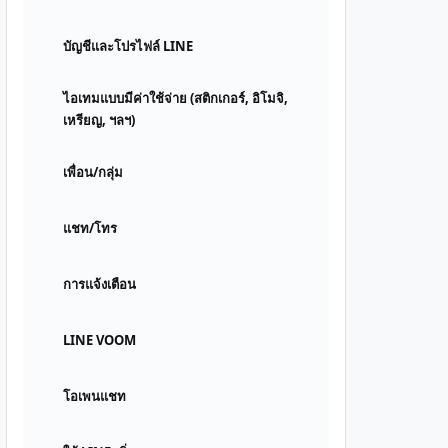
บัญชีและโปรไฟล์ LINE
ไอเทมแบบมีค่าใช้จ่าย (สติกเกอร์, อิโมจิ,
เหรียญ, ฯลฯ)
เพื่อน/กลุ่ม
แชท/โทร
การแจ้งเตือน
LINE VOOM
โอเพนแชท