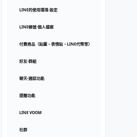
LINE的使用環境⋅設定
LINE帳號⋅個人檔案
付費商品（貼圖、表情貼、LINE代幣等）
好友⋅群組
聊天⋅通話功能
提醒功能
LINE VOOM
社群