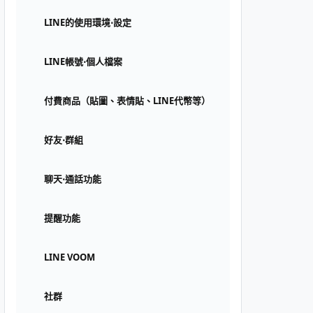
LINE的使用環境⋅設定
LINE帳號⋅個人檔案
付費商品（貼圖、表情貼、LINE代幣等）
好友⋅群組
聊天⋅通話功能
提醒功能
LINE VOOM
社群