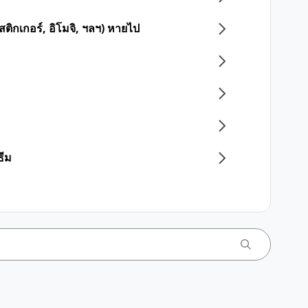
ติกเกอร์, อิโมจิ, ฯลฯ) หายไป
ธีม