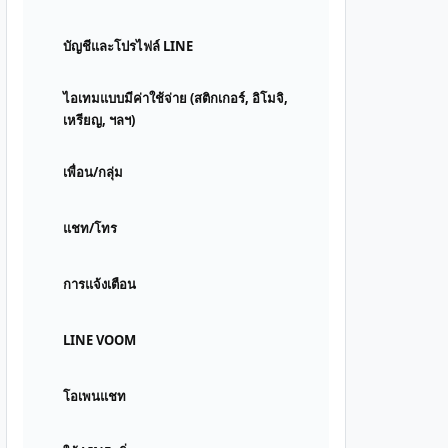
บัญชีและโปรไฟล์ LINE
ไอเทมแบบมีค่าใช้จ่าย (สติกเกอร์, อิโมจิ,
เหรียญ, ฯลฯ)
เพื่อน/กลุ่ม
แชท/โทร
การแจ้งเตือน
LINE VOOM
โอเพนแชท