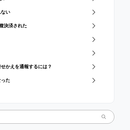
れない
重複決済された​
着せかえを通報するには？
なった