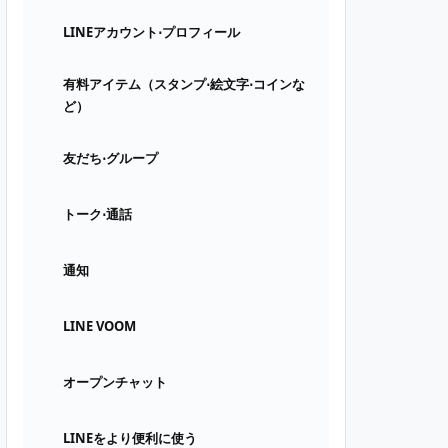
LINEアカウント⋅プロフィール
有料アイテム（スタンプ⋅絵文字⋅コインな
ど）
友だち⋅グループ
トーク⋅通話
通知
LINE VOOM
オープンチャット
LINEをより便利に使う