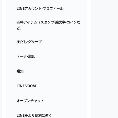
LINEアカウント⋅プロフィール
有料アイテム（スタンプ⋅絵文字⋅コインな
ど）
友だち⋅グループ
トーク⋅通話
通知
LINE VOOM
オープンチャット
LINEをより便利に使う