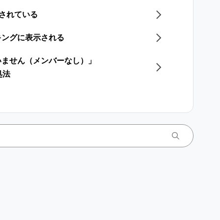
示されている
キングに表示される
いません（メンバーなし）」
処法