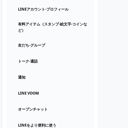
LINEアカウント⋅プロフィール
有料アイテム（スタンプ⋅絵文字⋅コインな
ど）
友だち⋅グループ
トーク⋅通話
通知
LINE VOOM
オープンチャット
LINEをより便利に使う