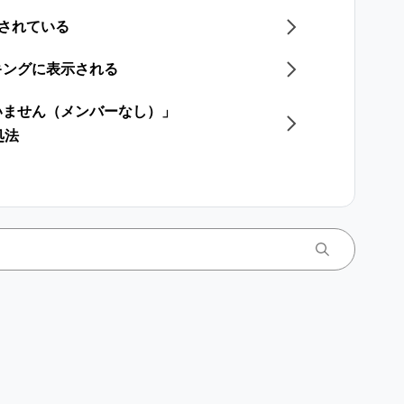
示されている
キングに表示される
いません（メンバーなし）」
処法