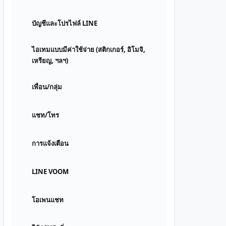
บัญชีและโปรไฟล์ LINE
ไอเทมแบบมีค่าใช้จ่าย (สติกเกอร์, อิโมจิ,
เหรียญ, ฯลฯ)
เพื่อน/กลุ่ม
แชท/โทร
การแจ้งเตือน
LINE VOOM
โอเพนแชท