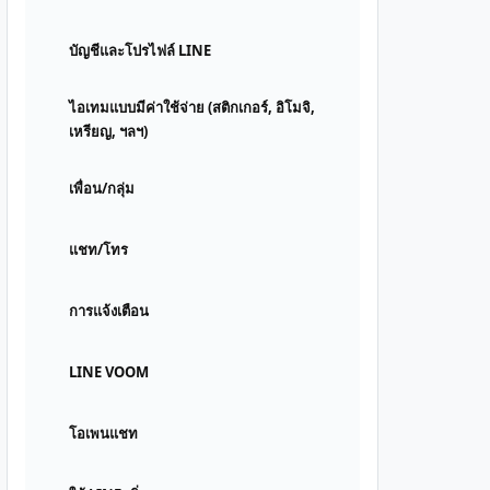
บัญชีและโปรไฟล์ LINE
ไอเทมแบบมีค่าใช้จ่าย (สติกเกอร์, อิโมจิ,
เหรียญ, ฯลฯ)
เพื่อน/กลุ่ม
แชท/โทร
การแจ้งเตือน
LINE VOOM
โอเพนแชท