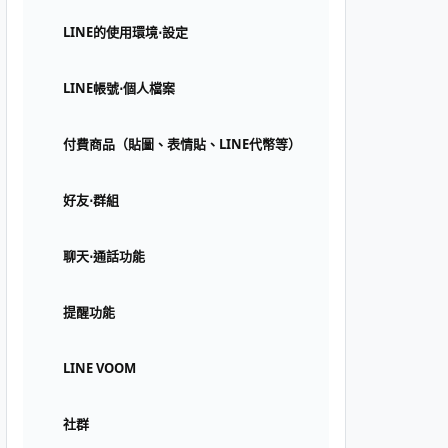
LINE的使用環境⋅設定
LINE帳號⋅個人檔案
付費商品（貼圖、表情貼、LINE代幣等）
好友⋅群組
聊天⋅通話功能
提醒功能
LINE VOOM
社群