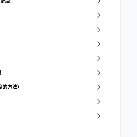
音訊息
題
度的方法）