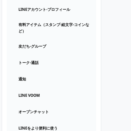
LINEアカウント⋅プロフィール
有料アイテム（スタンプ⋅絵文字⋅コインな
ど）
友だち⋅グループ
トーク⋅通話
通知
LINE VOOM
オープンチャット
LINEをより便利に使う