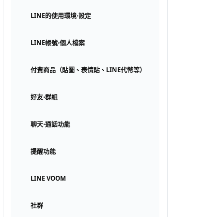
LINE的使用環境⋅設定
LINE帳號⋅個人檔案
付費商品（貼圖、表情貼、LINE代幣等）
好友⋅群組
聊天⋅通話功能
提醒功能
LINE VOOM
社群