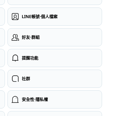
LINE帳號⋅個人檔案
）
好友⋅群組
提醒功能
社群
安全性⋅隱私權