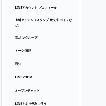
LINEアカウント⋅プロフィール
有料アイテム（スタンプ⋅絵文字⋅コインな
ど）
友だち⋅グループ
トーク⋅通話
通知
LINE VOOM
オープンチャット
LINEをより便利に使う