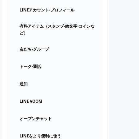
LINEアカウント⋅プロフィール
有料アイテム（スタンプ⋅絵文字⋅コインな
ど）
友だち⋅グループ
トーク⋅通話
通知
LINE VOOM
オープンチャット
LINEをより便利に使う