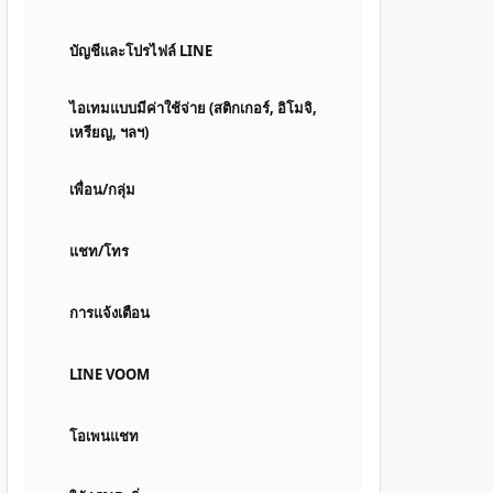
บัญชีและโปรไฟล์ LINE
ไอเทมแบบมีค่าใช้จ่าย (สติกเกอร์, อิโมจิ,
เหรียญ, ฯลฯ)
เพื่อน/กลุ่ม
แชท/โทร
การแจ้งเตือน
LINE VOOM
โอเพนแชท