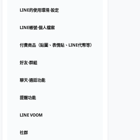
LINE的使用環境⋅設定
LINE帳號⋅個人檔案
付費商品（貼圖、表情貼、LINE代幣等）
好友⋅群組
聊天⋅通話功能
提醒功能
LINE VOOM
社群