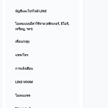
บัญชีและโปรไฟล์ LINE
ไอเทมแบบมีค่าใช้จ่าย (สติกเกอร์, อิโมจิ,
เหรียญ, ฯลฯ)
เพื่อน/กลุ่ม
แชท/โทร
การแจ้งเตือน
LINE VOOM
โอเพนแชท