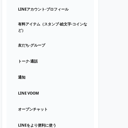
LINEアカウント⋅プロフィール
有料アイテム（スタンプ⋅絵文字⋅コインな
ど）
友だち⋅グループ
トーク⋅通話
通知
LINE VOOM
オープンチャット
LINEをより便利に使う